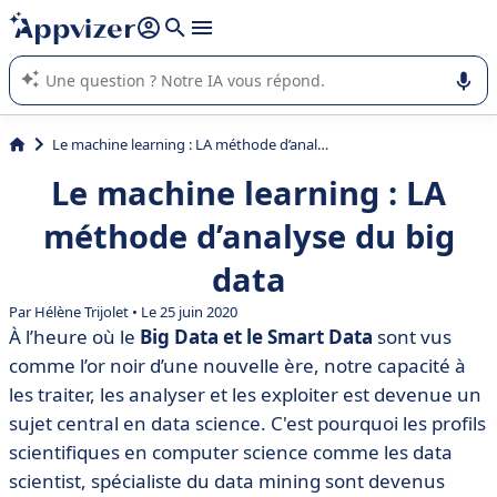
répondre (plusieurs lignes avec
shift + entrée
).
L'IA de Appvizer vous guide dans l'utilisation ou la sélection de
logiciel SaaS en entreprise.
Le machine learning : LA méthode d’analyse du big data
Le machine learning : LA
méthode d’analyse du big
data
Par Hélène Trijolet • Le 25 juin 2020
À l’heure où le
Big Data et le Smart Data
sont vus
comme l’or noir d’une nouvelle ère, notre capacité à
les traiter, les analyser et les exploiter est devenue un
sujet central en data science. C'est pourquoi les profils
scientifiques en computer science comme les data
scientist, spécialiste du data mining sont devenus