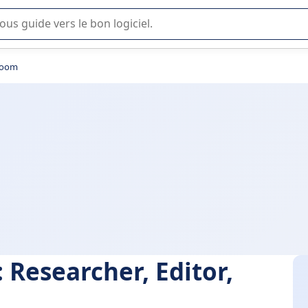
lisation ou la sélection de logiciel SaaS en entreprise.
 Zoom
 Researcher, Editor,