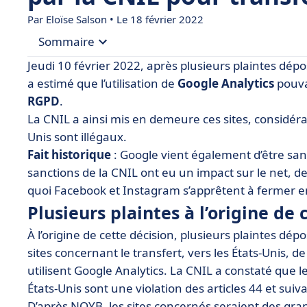
Par Eloïse Salson • Le 18 février 2022
Sommaire
Jeudi 10 février 2022, après plusieurs plaintes dépos
• Plusieurs plaintes à l’origine de cette mise en
a estimé que l’utilisation de
Google Analytics
pouvai
RGPD
.
• L’impact de cette décision pour votre site inter
La CNIL a ainsi mis en demeure ces sites, considéra
• Nos conseils pour être conforme
Unis sont illégaux.
Fait historique
: Google vient également d’être san
sanctions de la CNIL ont eu un impact sur le net,
quoi Facebook et Instagram s’apprêtent à fermer e
Plusieurs plaintes à l’origine d
À l’origine de cette décision, plusieurs plaintes dép
sites concernant le transfert, vers les États-Unis, de
utilisent Google Analytics. La CNIL a constaté que 
États-Unis sont une violation des articles 44 et sui
D’après NOYB, les sites concernés seraient des gr