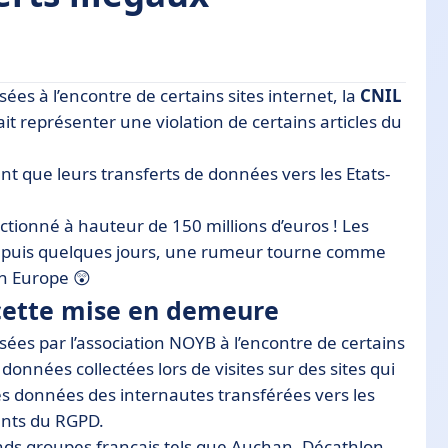
ées à l’encontre de certains sites internet, la
CNIL
 demeure
t représenter une violation de certains articles du
net
nt que leurs transferts de données vers les Etats-
ctionné à hauteur de 150 millions d’euros ! Les
 depuis quelques jours, une rumeur tourne comme
n Europe 😲
e cette mise en demeure
osées par l’association NOYB à l’encontre de certains
 données collectées lors de visites sur des sites qui
les données des internautes transférées vers les
vants du RGPD.
ands groupes français tels que Auchan, Décathlon