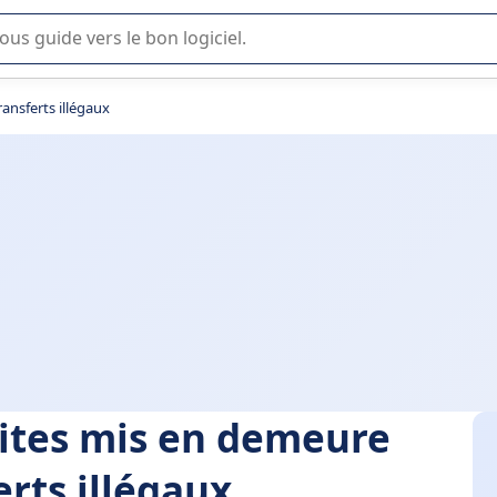
lisation ou la sélection de logiciel SaaS en entreprise.
ansferts illégaux
sites mis en demeure
erts illégaux