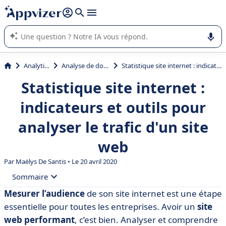
répondre (plusieurs lignes avec
shift + entrée
).
L'IA de Appvizer vous guide dans l'utilisation ou la sélection de
logiciel SaaS en entreprise.
Analytique
Analyse de données
Statistique site internet : indicateurs et outils pour analyser le trafic d'un site web
Statistique site internet :
indicateurs et outils pour
analyser le trafic d'un site
web
Par
Maëlys De Santis
• Le 20 avril 2020
Sommaire
Mesurer l’audience
de son site internet est une étape
• Pourquoi analyser les statistiques de son site
essentielle pour toutes les entreprises. Avoir un
site
internet ?
web performant
, c’est bien. Analyser et comprendre