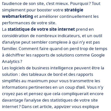
• Quels indicateurs analyser ?
l’audience de son site, c’est mieux. Pourquoi ? Tout
simplement pour booster votre
stratégie
• Mesurer l’audience d’un site web concurrent ou tiers
webmarketing
et améliorer continuellement les
• Quels outils utiliser ?
performances de votre site.
• Comment choisir votre logiciel de business
La
statistique de votre site internet
prend en
intelligence ? [Guide à télécharger]
considération de nombreux indicateurs, et un outil
d’analyse peut sembler complexe à qui n’y est pas
familier. Comment faire quand on perd trop de temps
à déchiffrer les rapports de solutions comme Google
Analytics ?
Les logiciels de business intelligence peuvent être la
solution : des tableaux de bord et des rapports
simplifiés au maximum pour vous transmettre les
informations pertinentes en un coup d’œil. Vous n’y
croyez pas et pensez que cela compliquerait encore
davantage l’analyse des statistiques de votre site
internet ? Dans cet article, appvizer vous explique