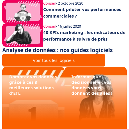
Conseil
• 2 octobre 2020
Comment piloter vos performances
commerciales ?
Conseil
• 16 juillet 2020
40 KPIs marketing : les indicateurs de
performance à suivre de près
Analyse de données : nos guides logiciels
Voir tous les logiciels
Domptez vos données
Informatique
grâce à ces 8
décisionnelle : vos
meilleures solutions
données vous
d'ETL
donnent des ailes !