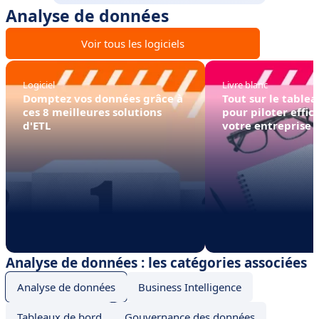
Analyse de données
Voir tous les logiciels
Logiciel
Livre blanc
Domptez vos données grâce à
Tout sur le table
ces 8 meilleures solutions
pour piloter effi
d'ETL
votre entreprise !
Analyse de données : les catégories associées
Analyse de données
Business Intelligence
Tableaux de bord
Gouvernance des données