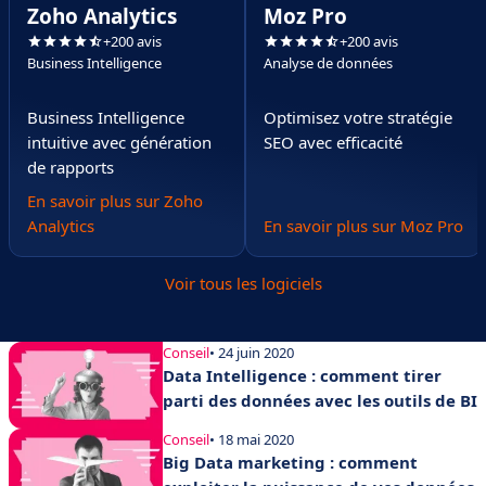
Zoho Analytics
Moz Pro
+200 avis
+200 avis
Business Intelligence
Analyse de données
Business Intelligence
Optimisez votre stratégie
intuitive avec génération
SEO avec efficacité
de rapports
En savoir plus sur Zoho
Analytics
En savoir plus sur Moz Pro
Voir tous les logiciels
Conseil
• 24 juin 2020
Data Intelligence : comment tirer
parti des données avec les outils de BI
Conseil
• 18 mai 2020
Big Data marketing : comment