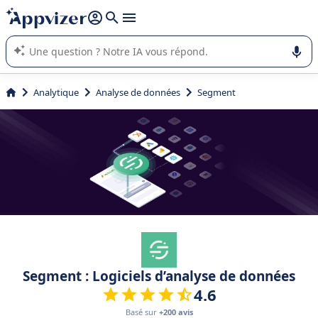
répondre (plusieurs lignes avec
shift + entrée
).
L'IA de Appvizer vous guide dans l'utilisation ou la sélection de
logiciel SaaS en entreprise.
Analytique
Analyse de données
Segment
Segment : Logiciels d’analyse de données
4.6
Basé sur
+200 avis