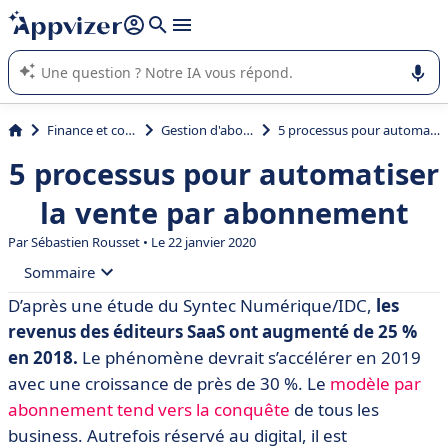
répondre (plusieurs lignes avec
shift + entrée
).
L'IA de Appvizer vous guide dans l'utilisation ou la sélection de
logiciel SaaS en entreprise.
Finance et comptabilité
Gestion d'abonnements
5 processus pour automatiser la vente par abonnement
5 processus pour automatiser
la vente par abonnement
Par
Sébastien Rousset
• Le 22 janvier 2020
Sommaire
D’après une étude du Syntec Numérique/IDC,
les
• 1. La souscription
revenus des éditeurs SaaS ont augmenté de 25 %
• 2. Le paiement et la facturation
en 2018.
Le phénomène devrait s’accélérer en 2019
avec une croissance de près de 30 %. Le
modèle par
• 3. La facturation à l’usage
abonnement tend vers la conquête
de tous les
• 4. La gestion des licences ou « provisioning »
business. Autrefois réservé au digital, il est