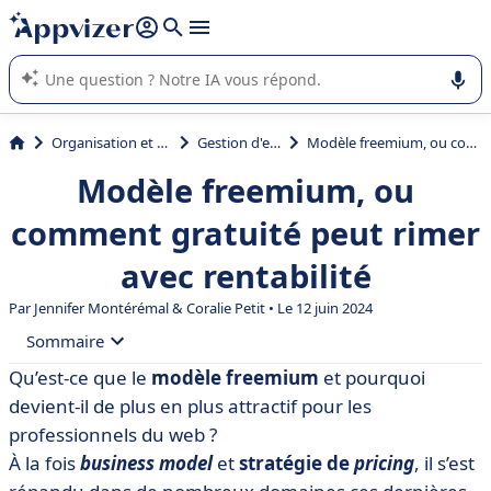
répondre (plusieurs lignes avec
shift + entrée
).
L'IA de Appvizer vous guide dans l'utilisation ou la sélection de
logiciel SaaS en entreprise.
Organisation et planification
Gestion d'entreprise
Modèle freemium, ou comment gratuité peut rimer avec rentabilité
Modèle freemium, ou
comment gratuité peut rimer
avec rentabilité
Par
Jennifer Montérémal
&
Coralie Petit
• Le 12 juin 2024
Sommaire
Qu’est-ce que le
modèle freemium
et pourquoi
• Revenons sur les bases du modèle freemium
devient-il de plus en plus attractif pour les
• Les entreprises qui utilisent le freemium
professionnels du web ?
À la fois
business model
et
stratégie de
pricing
, il s’est
• Quels sont les avantages et les inconvénients du