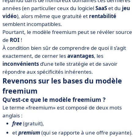
répandu dans de nombreux domaines ces dernières
modèle freemium ?
années (en particulier ceux du logiciel
SaaS
et du
jeu
• Nos 4 conseils pour réussir votre stratégie freemium
vidéo
), alors même que gratuité et
rentabilité
• Le freemium : on résume
semblent incompatibles.
Pourtant, le modèle freemium peut se révéler source
de
ROI
!
À condition bien sûr de comprendre de quoi il s’agit
exactement, de cerner les
avantages
, les
inconvénients
d’une telle stratégie et de savoir
répondre aux spécificités inhérentes.
Revenons sur les bases du modèle
freemium
Qu'est-ce que le modèle freemium ?
Le terme «freemium» est composé de deux mots
anglais :
free
(gratuit),
et
premium
(qui se rapporte à une offre payante).