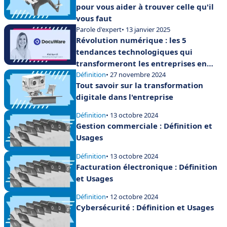
pour vous aider à trouver celle qu'il
vous faut
Parole d'expert
• 13 janvier 2025
Révolution numérique : les 5
tendances technologiques qui
transformeront les entreprises en
2025
Définition
• 27 novembre 2024
Tout savoir sur la transformation
digitale dans l'entreprise
Définition
• 13 octobre 2024
Gestion commerciale : Définition et
Usages
Définition
• 13 octobre 2024
Facturation électronique : Définition
et Usages
Définition
• 12 octobre 2024
Cybersécurité : Définition et Usages