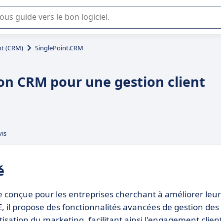
lisation ou la sélection de logiciel SaaS en entreprise.
t (CRM)
SinglePoint.CRM
ion CRM pour une gestion client
vis
é
 conçue pour les entreprises cherchant à améliorer leur
E, il propose des fonctionnalités avancées de gestion des
isation du marketing, facilitant ainsi l'engagement clien