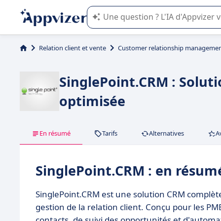
L'IA de Appvizer vous guide dans l'uti
Relation client et vente
Customer relationship managemen
SinglePoint.CRM : Solut
optimisée
En résumé
Tarifs
Alternatives
A
SinglePoint.CRM : en résum
SinglePoint.CRM est une solution CRM complète
gestion de la relation client. Conçu pour les PM
contacts, de suivi des opportunités et d'automat