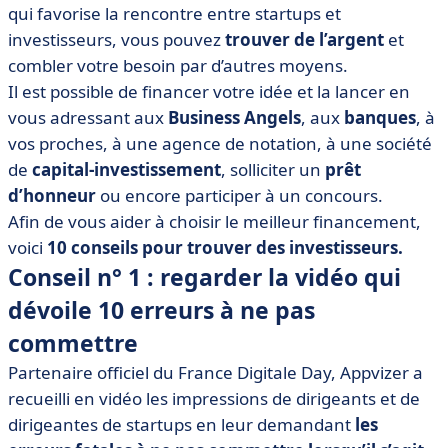
• Conseil n° 2 : trouver de l’argent auprès de
qui favorise la rencontre entre startups et
particuliers, la Love Money
investisseurs
, vous pouvez
trouver de l’argent
et
• Conseil n° 3 : participer à un concours pour gagner
combler votre besoin par d’autres moyens.
des fonds
Il est possible de financer votre idée et la lancer en
vous adressant aux
• Conseil n° 4 : demander une aide financière aux
Business Angels
, aux
banques
, à
organismes dédiés
vos proches, à une agence de notation, à une société
de
capital-investissement
, solliciter un
prêt
• Conseil n° 5 : rencontrer des Business Angels
d’honneur
ou encore participer à un concours.
• Conseil n° 6 : faire noter sa startup par une agence
Afin de vous aider à choisir le meilleur financement,
référente auprès des investisseurs
voici
10 conseils pour trouver des investisseurs.
• Conseil n° 7 : s’adresser à des sociétés de capital-
Conseil n° 1 : regarder la vidéo qui
investissement
dévoile 10 erreurs à ne pas
• Conseil n° 8 : solliciter un prêt d’honneur
commettre
• Conseil n° 9 : négocier un prêt avec une banque
Partenaire officiel du France Digitale Day, Appvizer a
• Conseil n° 10 : bien se préparer avant de passer à
l’action
recueilli en vidéo les impressions de dirigeants et de
dirigeantes de startups en leur demandant
les
• Conseil bonus dédié aux éditeurs SaaS