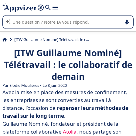
répondre (plusieurs lignes avec
shift + entrée
).
L'IA de Appvizer vous guide dans l'utilisation ou la sélection de
logiciel SaaS en entreprise.
[ITW Guillaume Nominé] Télétravail : le collaboratif de demain
[ITW Guillaume Nominé]
Télétravail : le collaboratif de
demain
Par
Elodie Moulières
• Le 8 juin 2020
Avec la mise en place des mesures de confinement,
les entreprises se sont converties au travail à
distance, l’occasion de
repenser leurs méthodes de
travail sur le long terme
.
Guillaume Nominé, fondateur et président de la
plateforme collaborative
Atolia
, nous partage son