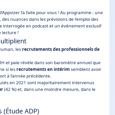
' d’Appvizer l’a faite pour vous ! Au programme : une
des nuances dans les prévisions de l’emploi des
nce interrogée en podcast et un événement exclusif
)
lecture !
utements en 2022 ?
ltiplient
x enjeux RSE
 Human, les
recrutements des professionnels de
olution
s RH et paie révèle dans son baromètre annuel que
me si les
recrutements en intérim
semblent avoir
ort à l’année précédente.
rutés en 2021 sont majoritairement intervenus
ur
(42 %) et, dans une moindre mesure, dans le
nts (Étude ADP)