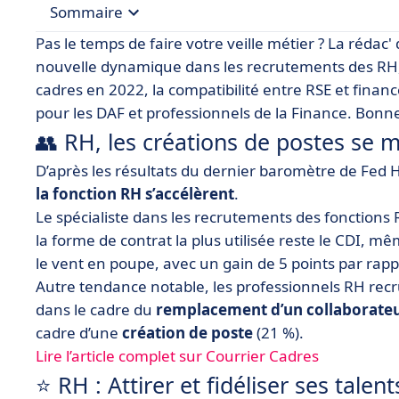
Sommaire
Pas le temps de faire votre veille métier ? La rédac
• 👥 RH, les créations de postes se multiplient
nouvelle dynamique dans les recrutements des RH, 
cadres en 2022, la compatibilité entre RSE et fina
• ⭐️ RH : Attirer et fidéliser ses talents (Étude ADP
pour les DAF et professionnels de la Finance.
Bonne 
• 💼 Emploi des cadres : vers un record de recr
👥 RH,
les créations de postes se mu
• 🌱 [Podcast] Les directions financières face au
D’après les résultats du dernier baromètre de Fed
• 🚀 DAF : assistez à la 2e édition de Finance Rév
la fonction RH s’accélèrent
.
Le spécialiste dans les recrutements des fonction
la forme de contrat la plus utilisée reste le CDI, mê
le vent en poupe, avec un gain de 5 points par rapp
Autre tendance notable, les professionnels RH rec
dans le cadre du
remplacement d’un collaborate
cadre d’une
création de poste
(21 %).
Lire l’article complet sur Courrier Cadres
⭐️ RH : Attirer et fidéliser ses tale