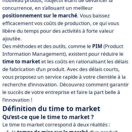
nouveau produit, l’objectif étant de devancer la
• Comment réduire le time to market ?
concurrence, en s’allouant un meilleur
• Quel outil choisir ? Les bénéfices du PIM
positionnement sur le marché
. Vous baissez
• Le time to market, indicateur du succès de votre
efficacement vos coûts de production, ce qui vous
entreprise ?
libère du temps pour des activités à forte valeur
ajoutée.
Des méthodes et des outils, comme le
PIM
(Product
Information Management), existent pour réduire le
time to market
et les coûts en rationalisant les délais
de fabrication d’un produit. Avec des délais courts,
vous proposez un service rapide à votre clientèle à la
recherche d’innovation. Découvrez comment garantir
le succès de votre entreprise et faire la part belle à
l’innovation !
Définition du time to market
Qu’est-ce que le time to market ?
Le time to market correspond à deux réalités :