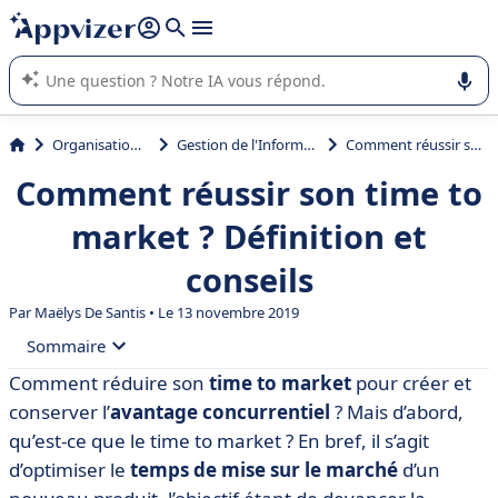
répondre (plusieurs lignes avec
shift + entrée
).
L'IA de Appvizer vous guide dans l'utilisation ou la sélection de
logiciel SaaS en entreprise.
Organisation et planification
Gestion de l'Information Produit (GIP ou PIM)
Comment réussir son time to market ? Définition et conseils
Comment réussir son time to
market ? Définition et
conseils
Par
Maëlys De Santis
• Le 13 novembre 2019
Sommaire
Comment réduire son
time to market
pour créer et
• Définition du time to market
conserver l’
avantage concurrentiel
? Mais d’abord,
• Comment accélérer le time to market ?
qu’est-ce que le time to market ? En bref, il s’agit
d’optimiser le
temps de mise sur le marché
d’un
• Pourquoi maîtriser l’information produit ?