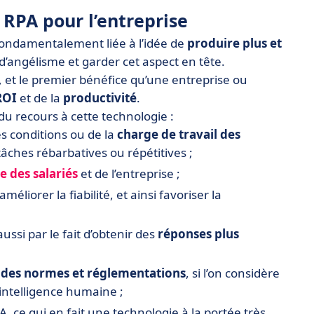
 RPA pour l’entreprise
fondamentalement liée à l’idée de
produire plus et
e d’angélisme et garder cet aspect en tête.
, et le premier bénéfice qu’une entreprise ou
ROI
et de la
productivité
.
u recours à cette technologie :
s conditions ou de la
charge de travail des
tâches rébarbatives ou répétitives ;
e des salariés
et de l’entreprise ;
améliorer la fiabilité, et ainsi favoriser la
aussi par le fait d’obtenir des
réponses plus
t des normes et réglementations
, si l’on considère
 l’intelligence humaine ;
A, ce qui en fait une technologie à la portée très