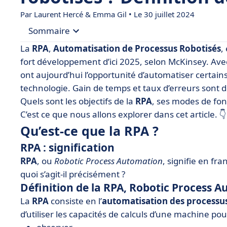
Par
Laurent Hercé
&
Emma Gil
• Le 30 juillet 2024
Sommaire
La
RPA
,
Automatisation de Processus Robotisés
,
• Qu’est-ce que la RPA ?
fort développement d’ici 2025, selon McKinsey. Ave
ont aujourd’hui l’opportunité d’automatiser certain
• Cas d’applications de la RPA
technologie. Gain de temps et taux d’erreurs sont 
• Les 6 avantages principaux de la RPA pour l’en
Quels sont les objectifs de la
RPA
, ses modes de fon
• Comment fonctionne la RPA ?
C’est ce que nous allons explorer dans cet article. 👇
• Des logiciels au service de votre automatisati
Qu’est-ce que la RPA ?
• La RPA confrontée à la réalité
RPA : signification
RPA
, ou
Robotic Process Automation
, signifie en fra
quoi s’agit-il précisément ?
Définition de la RPA, Robotic Process 
La
RPA
consiste en l’
automatisation des processu
d’utiliser les capacités de calculs d’une machine pou