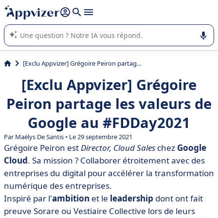
répondre (plusieurs lignes avec
shift + entrée
).
L'IA de Appvizer vous guide dans l'utilisation ou la sélection de
logiciel SaaS en entreprise.
[Exclu Appvizer] Grégoire Peiron partage les valeurs de Google au #FDDay2021
[Exclu Appvizer] Grégoire
Peiron partage les valeurs de
Google au #FDDay2021
Par
Maëlys De Santis
• Le 29 septembre 2021
Grégoire Peiron est
Director, Cloud Sales
chez
Google
Cloud
. Sa mission ? Collaborer étroitement avec des
entreprises du digital pour accélérer la transformation
numérique des entreprises.
Inspiré par l'
ambition
et le
leadership
dont ont fait
preuve Sorare ou Vestiaire Collective lors de leurs