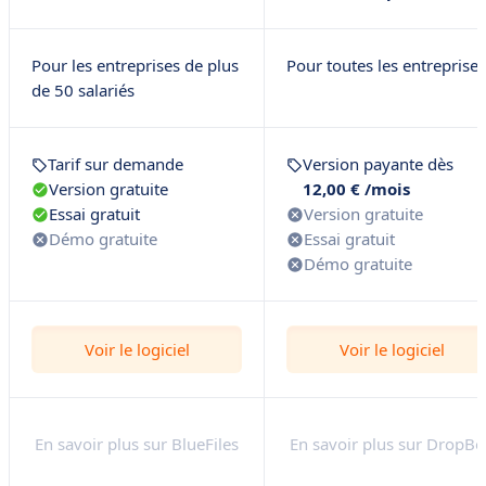
• WeSend
• WeTransfer
Pour les entreprises de plus
Pour toutes les entreprises
• Wormhole
de 50 salariés
• Ziplo
• 3 conseils à suivre pour transférer un fichier en toute
Tarif sur demande
Version payante dès
sécurité
Version gratuite
12,00 € /mois
Essai gratuit
Version gratuite
Démo gratuite
Essai gratuit
Démo gratuite
Voir le logiciel
Voir le logiciel
En savoir plus sur BlueFiles
En savoir plus sur DropBo