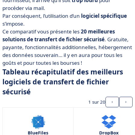
fournisseur, il arrive qu’il soit
trop lourd
pour
• Dropbox Transfer
procéder via mail.
• DropChaprilOrg
Par conséquent, l’utilisation d’un
logiciel spécifique
• Drop Infini
s’impose.
• Filemail
Ce comparatif vous présente les
20 meilleures
• FileSender
solutions de transfert de fichier sécurisé
. Gratuite,
payante, fonctionnalités additionnelles, hébergement
• GoFile
des données souverain… il y en aura pour tous les
• Google Drive
goûts et pour toutes les bourses !
• GrosFichiers
Tableau récapitulatif des meilleurs
• LockTransfer
logiciels de transfert de fichier
• NetExplorer Share
sécurisé
• Norishare
1
sur 20
• PairDrop
• Smash
• SwissTransfer
• TransferNow
BlueFiles
DropBox