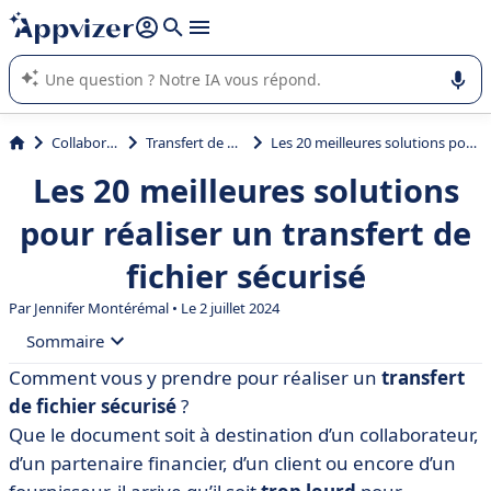
répondre (plusieurs lignes avec
shift + entrée
).
L'IA de Appvizer vous guide dans l'utilisation ou la sélection de
logiciel SaaS en entreprise.
Collaboration
Transfert de fichiers
Les 20 meilleures solutions pour réaliser un transfert de fichier sécurisé
Les 20 meilleures solutions
pour réaliser un transfert de
fichier sécurisé
Par
Jennifer Montérémal
• Le 2 juillet 2024
Sommaire
Comment vous y prendre pour réaliser un
transfert
• Tableau récapitulatif des meilleurs logiciels de
de fichier sécurisé
?
transfert de fichier sécurisé
Que le document soit à destination d’un collaborateur,
• BlueFiles
d’un partenaire financier, d’un client ou encore d’un