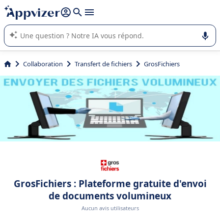
répondre (plusieurs lignes avec
shift + entrée
).
L'IA de Appvizer vous guide dans l'utilisation ou la sélection de
logiciel SaaS en entreprise.
Collaboration
Transfert de fichiers
GrosFichiers
GrosFichiers : Plateforme gratuite d'envoi
de documents volumineux
Aucun avis utilisateurs