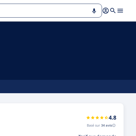
4.8
Basé sur
34 avis