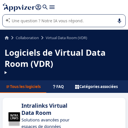
répondre (plusieurs lignes avec
shift + entrée
).
L'IA de Appvizer vous guide dans l'utilisation ou la sélection de
logiciel SaaS en entreprise.
Collaboration
Virtual Data Room (VDR)
Logiciels de Virtual Data
Room (VDR)
Tous les logiciels
FAQ
Catégories associées
Intralinks Virtual
Data Room
Solutions avancées pour
espaces de données