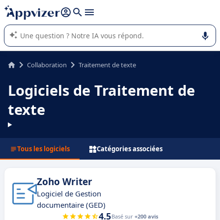
répondre (plusieurs lignes avec
shift + entrée
).
L'IA de Appvizer vous guide dans l'utilisation ou la sélection de
logiciel SaaS en entreprise.
Collaboration
Traitement de texte
Logiciels de Traitement de
texte
Tous les logiciels
Catégories associées
Zoho Writer
Logiciel de Gestion
documentaire (GED)
4.5
Basé sur
+200 avis