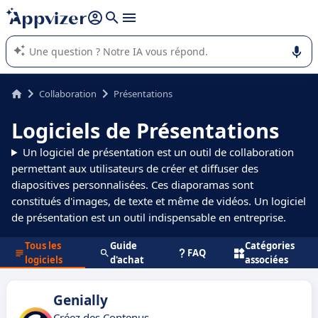
répondre (plusieurs lignes avec
shift + entrée
).
L'IA de Appvizer vous guide dans l'utilisation ou la sélection de
logiciel SaaS en entreprise.
Collaboration
Présentations
Logiciels de Présentations
Un logiciel de présentation est un outil de collaboration
permettant aux utilisateurs de créer et diffuser des
diapositives personnalisées. Ces diaporamas sont
constitués d'images, de texte et même de vidéos. Un logiciel
de présentation est un outil indispensable en entreprise.
Tous les
Guide
Catégories
FAQ
logiciels
d'achat
associées
Genially
Créez des Contenus