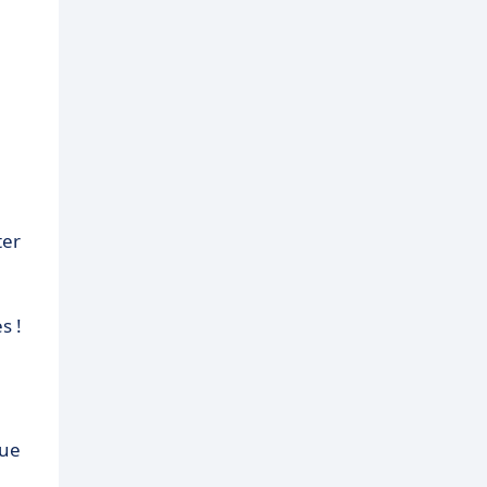
ter
s !
que