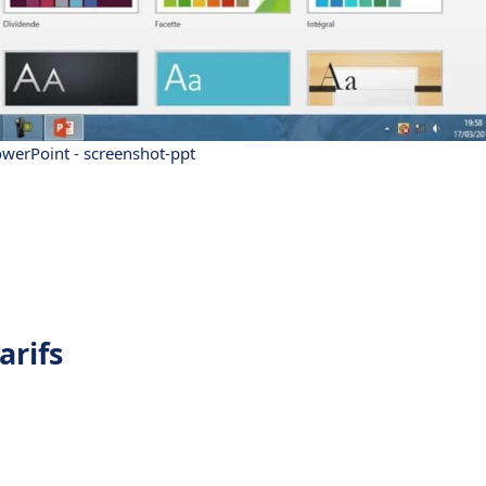
owerPoint - screenshot-ppt
arifs