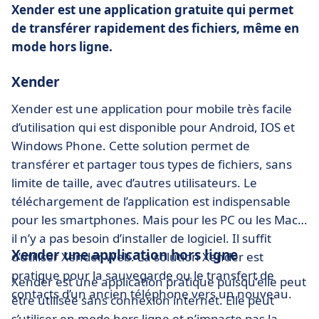
Xender est une application gratuite qui permet
de transférer rapidement des fichiers, même en
mode hors ligne.
Xender
Xender est une application pour mobile très facile
d’utilisation qui est disponible pour Android, IOS et
Windows Phone. Cette solution permet de
transférer et partager tous types de fichiers, sans
limite de taille, avec d’autres utilisateurs. Le
téléchargement de l’application est indispensable
pour les smartphones. Mais pour les PC ou les Mac,
il n’y a pas besoin d’installer de logiciel. Il suffit
Xender une application hors ligne
d’utiliser Xender Web. La solution Xender est
pratique pour la sauvegarde ou le transfert de
Xender est une application pratique puisqu’elle peut
contacts d’un ancien téléphone vers un nouveau.
être utilisée sans connexion internet. Elle peut
s’utiliser en mode hors ligne et n’impacte pas la