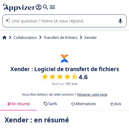
répondre (plusieurs lignes avec
shift + entrée
).
L'IA de Appvizer vous guide dans l'utilisation ou la sélection de
logiciel SaaS en entreprise.
Collaboration
Transfert de fichiers
Xender
Xender : Logiciel de transfert de fichiers
4.6
Basé sur
137 avis
Vous êtes éditeur de cette solution ?
Réclamer cette page
En résumé
Tarifs
Alternatives
Avis
Xender : en résumé