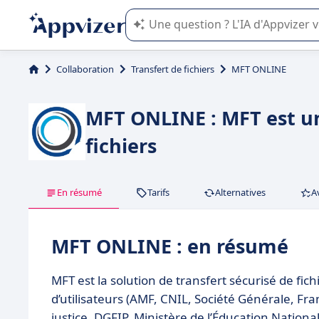
L'IA de Appvizer vous guide dans l'uti
Collaboration
Transfert de fichiers
MFT ONLINE
MFT ONLINE : MFT est un
fichiers
En résumé
Tarifs
Alternatives
A
MFT ONLINE : en résumé
MFT est la solution de transfert sécurisé de fich
d’utilisateurs (AMF, CNIL, Société Générale, Fr
justice, DGFIP, Ministère de l’Éducation Nationa