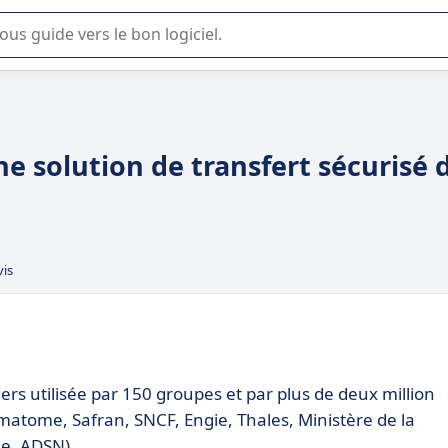
lisation ou la sélection de logiciel SaaS en entreprise.
e solution de transfert sécurisé 
vis
iers utilisée par 150 groupes et par plus de deux million
amatome, Safran, SNCF, Engie, Thales, Ministère de la
le, ADSN).