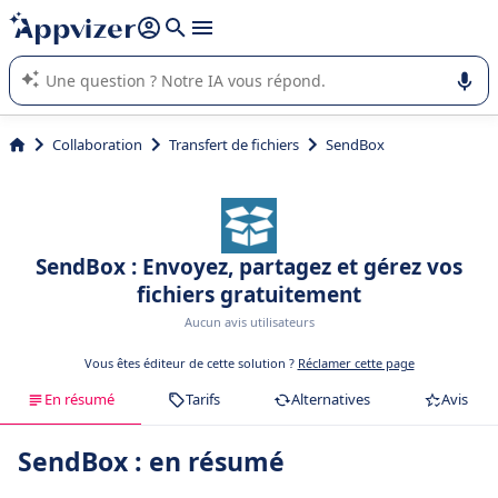
répondre (plusieurs lignes avec
shift + entrée
).
L'IA de Appvizer vous guide dans l'utilisation ou la sélection de
logiciel SaaS en entreprise.
Collaboration
Transfert de fichiers
SendBox
SendBox : Envoyez, partagez et gérez vos
fichiers gratuitement
Aucun avis utilisateurs
Vous êtes éditeur de cette solution ?
Réclamer cette page
En résumé
Tarifs
Alternatives
Avis
SendBox : en résumé