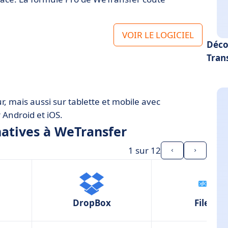
VOIR LE LOGICIEL
Déco
Trans
ansfer
nsfer ?
r, mais aussi sur tablette et mobile avec
r Android et iOS.
natives à WeTransfer
1
sur 12
DropBox
Filemail