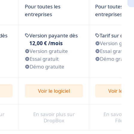
Pour toutes les
Pour toutes les
entreprises
entreprises
dès
Version payante dès
Tarif sur dem
12,00 € /mois
Version gratui
Version gratuite
Essai gratuit
Essai gratuit
Démo gratuit
Démo gratuite
Voir le logiciel
Voir le logi
ur
En savoir plus sur
En savoir plu
DropBox
Filemail