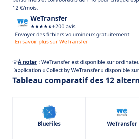
• Smash
12 €/mois.
• SwissTransfer
WeTransfer
• TransferNow
+200 avis
• Tresorit Send
Envoyer des fichiers volumineux gratuitement
En savoir plus sur WeTransfer
• Comparatif des meilleures alternatives à WeTr
• Comment choisir la bonne alternative à WeTra
💡
À noter
: WeTransfer est disponible sur ordinateu
• Conclusion
l’application « Collect by WeTransfer » disponible su
Tableau comparatif des 12 alter
BlueFiles
WeTransfer