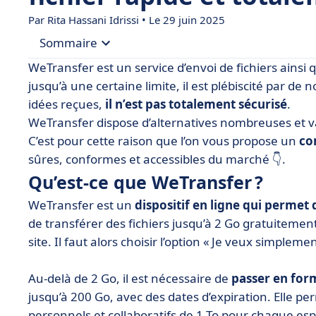
Par
Rita Hassani Idrissi
• Le 29 juin 2025
Sommaire
WeTransfer est un service d’envoi de fichiers ainsi 
• Qu’est-ce que WeTransfer ?
jusqu’à une certaine limite, il est plébiscité par 
idées reçues,
il n’est pas totalement sécurisé
.
• Tableau comparatif des 12 alternatives à WeTr
WeTransfer dispose d’alternatives nombreuses et var
• BlueFiles
C’est pour cette raison que l’on vous propose un
co
• Dropbox
sûres, conformes et accessibles du marché 👇.
• FileMail
Qu’est-ce que WeTransfer ?
• FileVert
WeTransfer est un
dispositif en ligne qui permet
de transférer des fichiers jusqu’à 2 Go gratuitement
• Google Drive dans la suite Google WorkSpace
site. Il faut alors choisir l’option « Je veux simpleme
• Hightail
• pCloud Transfer
Au-delà de 2 Go, il est nécessaire de
passer en for
jusqu’à 200 Go, avec des dates d’expiration. Elle 
• Send Anywhere
personnels et collaboratifs de 1 To pour chaque es