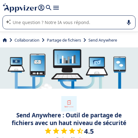
répondre (plusieurs lignes avec
shift + entrée
).
L'IA de Appvizer vous guide dans l'utilisation ou la sélection de
logiciel SaaS en entreprise.
Collaboration
Partage de fichiers
Send Anywhere
Send Anywhere : Outil de partage de
fichiers avec un haut niveau de sécurité
4.5