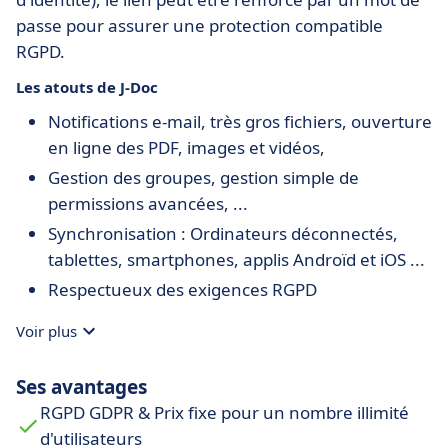
passe pour assurer une protection compatible
RGPD.
Les atouts de J-Doc
Notifications e-mail, très gros fichiers, ouverture
en ligne des PDF, images et vidéos,
Gestion des groupes, gestion simple de
permissions avancées, ...
Synchronisation : Ordinateurs déconnectés,
tablettes, smartphones, applis Androïd et iOS ...
Respectueux des exigences RGPD
Prix fixe pour un nombre ILLIMITÉ d'utilisateurs
Voir plus
et un débit illimité de données
URL https personnalisée au nom de l'entreprise,
Ses avantages
c'est le logo de l'entreprise qui accueille les
RGPD GDPR & Prix fixe pour un nombre illimité
utilisateurs
d'utilisateurs