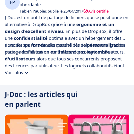
FP
abordable
Fabien Paupier, publié le 25/04/2017
Avis certifié
J-Doc est un outil de partage de fichiers qui se positionne en
alternative à DropBox grâce à une
ergonomie et un
design d'excellent niveau
. En plus de DropBox, il offre
une
confidentialité
optimale avec un hébergement des
données
J-Doc frappe fort dans le marché des solutions en ligne de
en France
, des possibilités de
personnalisation
et une administration centralisée des comptes utilisateurs.
partage de fichiers en
ne limitant pas le nombre
d'utilisateurs
alors que tous ses concurrents proposent
des licences par utilisateur. Les logiciels collaboratifs étant
largement utilisés dans les entreprises, cette formule
Voir plus
permet de maitriser son budget. De fait, son tarif fixe le
position de loin comme
le moins cher
du marché à partir
J-Doc : les articles qui
de 5 à 10 utilisateurs.
en parlent