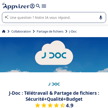
répondre (plusieurs lignes avec
shift + entrée
).
L'IA de Appvizer vous guide dans l'utilisation ou la sélection de
logiciel SaaS en entreprise.
Collaboration
Partage de fichiers
J-Doc
J-Doc : Télétravail & Partage de fichiers :
Sécurité+Qualité+Budget
4.9