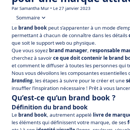
Par
Samantha Mur
• Le 27 janvier 2023
Sommaire
Le
brand book
peut s’apparenter à un mode d’emplo
• Qu’est-ce qu’un brand book ?
permettant à chacun de connaître dans les détails
que soit le support web ou physique.
• Comment créer le brand book de votre marque
Que vous soyez
brand manager
,
responsable ma
• 6 exemples de brand books
cherchez à savoir
ce que doit contenir le brand 
et comment le diffuser à toutes les personnes qui t
Nous vous dévoilons les composantes essentielles 
branding
, les étapes à suivre pour le créer et une
s
insuffler l’inspiration nécessaire ! Prêt à vous lancer
Qu’est-ce qu’un brand book ?
Définition du brand book
Le
brand book
, autrement appelé
livre de marqu
les éléments qui définissent votre marque, de ses
etc.) à son
identité visuelle
(logos, couleurs, visuels