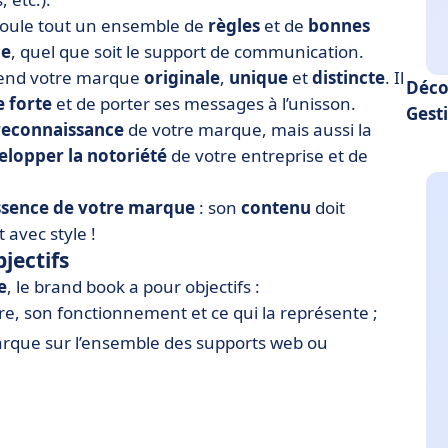
éroule tout un ensemble de
règles
et de
bonnes
ue
, quel que soit le support de communication.
rend votre marque
originale
,
unique
et
distincte
. Il
Déco
 forte
et de porter ses messages à l’unisson.
Gest
reconnaissance
de votre marque, mais aussi la
elopper la notoriété
de votre entreprise et de
ssence de votre marque
: son
contenu
doit
t avec style !
jectifs
e
, le brand book a pour objectifs :
être, son fonctionnement et ce qui la représente ;
arque sur l’ensemble des supports web ou