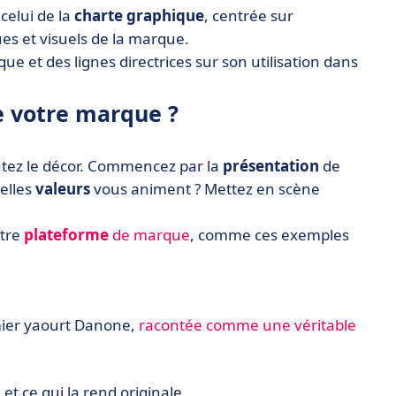
celui de la
charte graphique
, centrée sur
ues et visuels de la marque.
que et des lignes directrices sur son utilisation dans
 votre marque ?
ntez le décor. Commencez par la
présentation
de
elles
valeurs
vous animent ? Mettez en scène
otre
plateforme
de marque
, comme ces exemples
remier yaourt Danone,
racontée comme une véritable
et ce qui la rend originale.