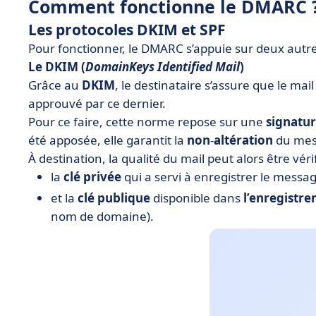
Comment fonctionne le DMARC 
Les protocoles DKIM et SPF
Pour fonctionner, le DMARC s’appuie sur deux autres
Le DKIM (
DomainKeys
Identified
Mail
)
Grâce au
DKIM
, le destinataire s’assure que le ma
approuvé par ce dernier.
Pour ce faire, cette norme repose sur une
signatu
été apposée, elle garantit la
non
-
altération
du mes
À destination, la qualité du mail peut alors être vér
la
clé
privée
qui a servi à enregistrer le messa
et la
clé
publique
disponible dans
l’enregistr
nom de domaine).