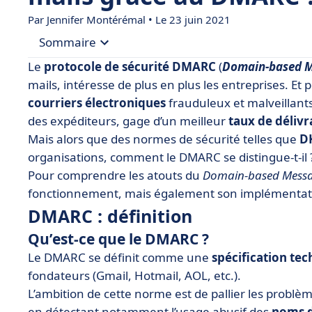
Par
Jennifer Montérémal
• Le 23 juin 2021
Sommaire
Le
protocole
de
sécurité
DMARC
(
Domain-based M
• DMARC : définition
mails, intéresse de plus en plus les entreprises. Et p
courriers
électroniques
frauduleux et malveillants
• Comment fonctionne le DMARC ?
des expéditeurs, gage d’un meilleur
taux
de
délivr
• Comment implémenter DMARC ?
Mais alors que des normes de sécurité telles que
D
organisations, comment le DMARC se distingue-t-il 
Pour comprendre les atouts du
Domain-based Messa
fonctionnement, mais également son implémentat
DMARC : définition
Qu’est-ce que le DMARC ?
Le DMARC se définit comme une
spécification
tec
fondateurs (Gmail, Hotmail, AOL, etc.).
L’ambition de cette norme est de pallier les problèm
en détectant notamment l’usage abusif des
noms