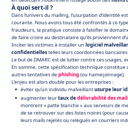
À quoi sert-il ?
Dans l’univers du mailing, l’usurpation d’identit
courante. Nous avons tous été confrontés à ce type 
fraudeurs, la pratique consiste à falsifier le domaine
de faire croire au destinataire qu’ils proviennent d’u
Inciter les victimes à installer un
logiciel
malveilla
confidentielles
telles leurs coordonnées bancaires
Le but de DMARC est de lutter contre ces usages, en
En somme, cette spécification technique constitue 
autres tentatives de
phishing
(ou hameçonnage).
L’enjeu est alors double pour les entreprises :
éviter qu’un individu malveillant
usurpe
leur
id
augmenter leur
taux
de
délivrabilité des mail
montrent « patte blanche » aux serveurs de mess
de se retrouver sur des listes noires (pour caus
leurs mails rejetés ou relégués en courriers ind