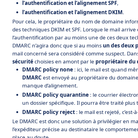
l’authentification et l’alignement SPF
,
l’authentification et l’alignement DKIM
.
Pour cela, le propriétaire du nom de domaine infor
des techniques DKIM et SPF. Lorsque le mail arrive cô
l’authentification par au moins une de ces deux te
DMARC n’agira donc que si au moins
un
des
deux
mail concerné sera considéré comme suspect. Dans 
sécurité
choisies en amont par le
propriétaire
du
DMARC
policy none
: ici, le mail est quand m
DMARC
est envoyé au propriétaire du domaine p
manque d’alignement.
DMARC
policy
quarantine
: le courrier électr
un dossier spécifique. Il pourra être traité plus 
DMARC
policy
reject
: le mail est rejeté, c’est-
Le DMARC est donc une solution à privilégier en m
l’expéditeur précise au destinataire le comportement
place au doute.