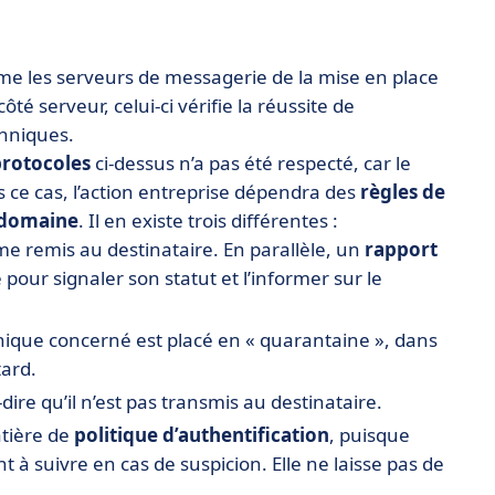
me les serveurs de messagerie de la mise en place
té serveur, celui-ci vérifie la réussite de
chniques.
protocoles
ci-dessus n’a pas été respecté, car le
ce cas, l’action entreprise dépendra des
règles de
domaine
. Il en existe trois différentes :
ême remis au destinataire. En parallèle, un
rapport
our signaler son statut et l’informer sur le
onique concerné est placé en « quarantaine », dans
tard.
à-dire qu’il n’est pas transmis au destinataire.
atière de
politique d’authentification
, puisque
 à suivre en cas de suspicion. Elle ne laisse pas de