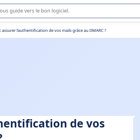
lisation ou la sélection de logiciel SaaS en entreprise.
ssurer l’authentification de vos mails grâce au DMARC ?
entification de vos
?