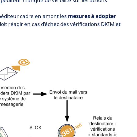
expéditeur manque de visibilité sur les actions
xpéditeur cadre en amont les
mesures
à
adopter
 doit réagir en cas d’échec des vérifications DKIM et