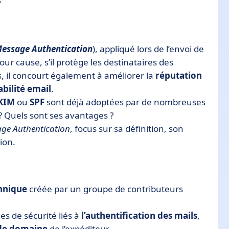
essage Authentication
), appliqué lors de l’envoi de
our cause, s’il protège les destinataires des
, il concourt également à améliorer la
réputation
abilité
email
.
KIM
ou
SPF
sont déjà adoptées par de nombreuses
? Quels sont ses avantages ?
ge Authentication
, focus sur sa définition, son
ion.
hnique
créée par un groupe de contributeurs
es de sécurité liés à
l’authentification
des
mails
,
de
domaine
de l’expéditeur.