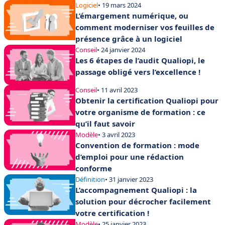
qualité
Logiciel
• 19 mars 2024
L’émargement numérique, ou
comment moderniser vos feuilles de
présence grâce à un logiciel
Conseil
• 24 janvier 2024
Les 6 étapes de l’audit Qualiopi, le
passage obligé vers l’excellence !
Conseil
• 11 avril 2023
Obtenir la certification Qualiopi pour
votre organisme de formation : ce
qu’il faut savoir
Modèle
• 3 avril 2023
Convention de formation : mode
d’emploi pour une rédaction
conforme
Définition
• 31 janvier 2023
L’accompagnement Qualiopi : la
solution pour décrocher facilement
votre certification !
Modèle
• 25 janvier 2023