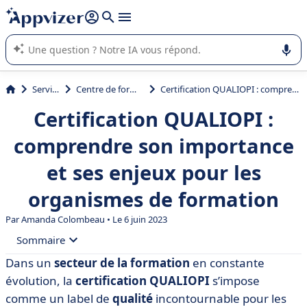
répondre (plusieurs lignes avec
shift + entrée
).
L'IA de Appvizer vous guide dans l'utilisation ou la sélection de
logiciel SaaS en entreprise.
Services
Centre de formation
Certification QUALIOPI : comprendre son importance et ses enjeux pour les organismes de formation
Certification QUALIOPI :
comprendre son importance
et ses enjeux pour les
organismes de formation
Par
Amanda Colombeau
• Le 6 juin 2023
Sommaire
Dans un
secteur de la formation
en constante
• La certification QUALIOPI : un gage de qualité et de
évolution, la
certification QUALIOPI
s’impose
conformité
comme un label de
qualité
incontournable pour les