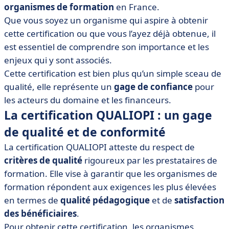
• Les enjeux de la certification QUALIOPI pour les
organismes de formation
en France.
organismes de formation
Que vous soyez un organisme qui aspire à obtenir
• Les avantages de recourir à un service externe ou à
cette certification ou que vous l’ayez déjà obtenue, il
un logiciel pour obtenir la certification QUALIOPI
est essentiel de comprendre son importance et les
enjeux qui y sont associés.
• En conclusion
Cette certification est bien plus qu’un simple sceau de
qualité, elle représente un
gage de confiance
pour
les acteurs du domaine et les financeurs.
La certification QUALIOPI : un gage
de qualité et de conformité
La certification QUALIOPI atteste du respect de
critères de qualité
rigoureux par les prestataires de
formation. Elle vise à garantir que les organismes de
formation répondent aux exigences les plus élevées
en termes de
qualité pédagogique
et de
satisfaction
des bénéficiaires
.
Pour obtenir cette certification, les organismes