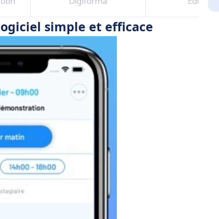
tion
Digiforma
Edusign
ogiciel simple et efficace