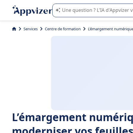
L'IA de Appvizer vous guide dans l'uti
Services
Centre de formation
L’émargement numérique, 
L’émargement numéri
moderniser vos feuille