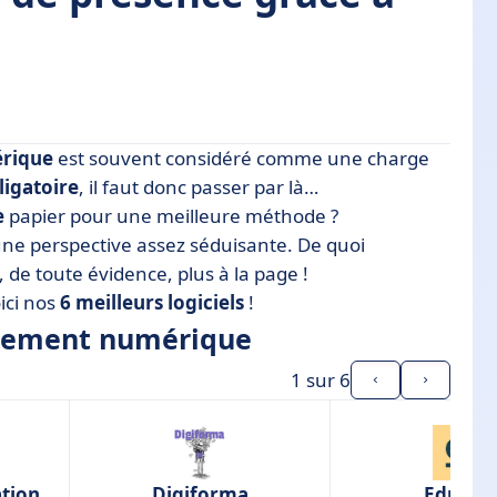
rique
est souvent considéré comme une charge
ique
ligatoire
, il faut donc passer par là…
e
papier pour une meilleure méthode ?
et efficace
une perspective assez séduisante. De quoi
 de toute évidence, plus à la page !
ici nos
6 meilleurs logiciels
!
s de formation
argement numérique
ments
1
sur 6
?
tion
Digiforma
Edusig