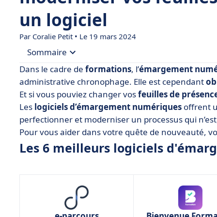
un logiciel
Par
Coralie Petit
• Le 19 mars 2024
Sommaire
Dans le cadre de
formations
, l’
émargement numé
• Les 6 meilleurs logiciels d'émargement numér
administrative chronophage. Elle est cependant
ob
Et si vous pouviez changer vos
feuilles de présenc
• Bienvenue Formation (Bsoft), le logiciel simple 
Les
logiciels d’émargement numériques
offrent 
• Digiforma, le logiciel polyvalent pour tous
perfectionner et moderniser un processus qui n’est,
• Edusign, le logiciel adapté à l’éducation
Pour vous aider dans votre quête de nouveauté, vo
• E-parcours, le logiciel complet pour les centre
Les 6 meilleurs logiciels d'ém
• i-Périclès, le logiciel adapté aux grands évène
• SoWeSign, le logiciel idéal pour le présentiel
• L’émargement numérique, qu'est-ce que c'est 
• L’émargement numérique, à vous de choisir
e-parcours
Bienvenue Forma