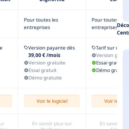
Pour toutes les
Pour toutes les
Déco
entreprises
entreprises
Cent
de
Version payante dès
Tarif sur dem
39,00 € /mois
Version gratui
Version gratuite
Essai gratuit
Essai gratuit
Démo gratuit
Démo gratuite
Voir le logiciel
Voir le logi
ur
En savoir plus sur
En savoir plu