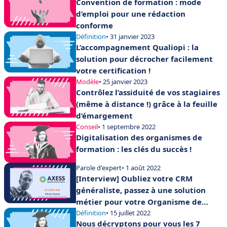
Convention de formation : mode
d’emploi pour une rédaction
conforme
Définition
• 31 janvier 2023
L’accompagnement Qualiopi : la
solution pour décrocher facilement
votre certification !
Modèle
• 25 janvier 2023
Contrôlez l’assiduité de vos stagiaires
(même à distance !) grâce à la feuille
d’émargement
Conseil
• 1 septembre 2022
Digitalisation des organismes de
formation : les clés du succès !
Parole d'expert
• 1 août 2022
[Interview] Oubliez votre CRM
généraliste, passez à une solution
métier pour votre Organisme de
formation !
Définition
• 15 juillet 2022
Nous décryptons pour vous les 7