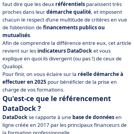
faut dire que les deux
référentiels
paraissent très
• Quelle est la différence entre DataDock et Qualiopi ?
proches dans leur
démarche qualité
, et imposent
• Quid de DataDock en 2025 ?
chacun le respect d’une multitude de critères en vue
• Pour conclure, DataDock ou Qualiopi ?
de l’obtention de
financements publics ou
mutualisés
.
Afin de comprendre la différence entre eux, cet article
revient sur les
indicateurs DataDock
et vous
explique en quoi ils divergent (ou pas !) de ceux de
Qualiopi.
Pour finir, on vous éclaire sur la
réelle démarche à
effectuer en 2025
pour bénéficier de la prise en
charge de vos formations.
Qu'est-ce que le référencement
DataDock ?
DataDock
se rapporte à une
base de données
en
ligne créée en 2017 par les principaux financeurs de
la formation professionnelle.