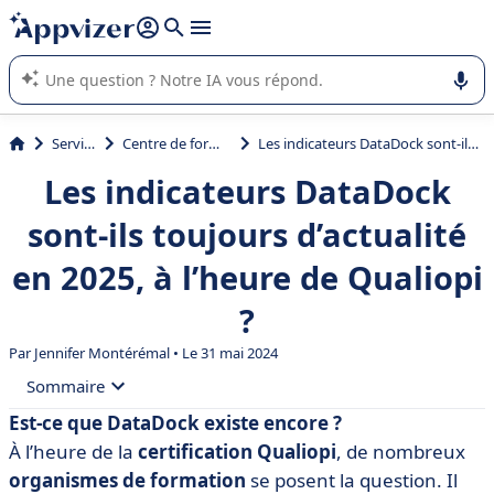
répondre (plusieurs lignes avec
shift + entrée
).
L'IA de Appvizer vous guide dans l'utilisation ou la sélection de
logiciel SaaS en entreprise.
Services
Centre de formation
Les indicateurs DataDock sont-ils toujours d’actualité en 2025, à l’heure de Qualiopi ?
Les indicateurs DataDock
sont-ils toujours d’actualité
en 2025, à l’heure de Qualiopi
?
Par
Jennifer Montérémal
• Le 31 mai 2024
Sommaire
Est-ce que DataDock existe encore ?
• Qu'est-ce que le référencement DataDock ?
À l’heure de la
certification Qualiopi
, de nombreux
• Quels sont les critères et indicateurs DataDock ?
organismes de formation
se posent la question. Il