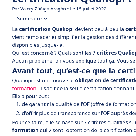
Par Valery Zúñiga Aragón • Le 15 juillet 2022
Sommaire
La
certification Qualiopi
devient peu à peu la
cert
• Avant tout, qu’est-ce que la certification Qualiop
vient remplacer et simplifier la gestion des différ
disponibles jusque-là.
• Critère 1 : Communiquer sur l’offre de formati
Qui est concerné ? Quels sont les
7 critères Qualio
• Critère 2 : Proposer des formations adaptées 
Aucun problème, on vous explique tout ça. Vous se
• Critère 3 : Du suivi à chaque étape
Avant tout, qu’est-ce que la
certi
• Critère 4 : Offrir des conditions favorables à l’
Qualiopi est une nouvelle
obligation de certificat
• Critère 5 : Former les équipes enseignantes
formation
. Il s’agit de la seule certification donna
Elle a pour but :
• Critère 6 : Avoir un comportement profession
de garantir la qualité de l’OF (offre de formatio
• Critère 7 : Prendre correctement en compte le
d'offrir plus de transparence sur l’OF auprès 
• Qu’en est-il des indicateurs de résultats ?
Pour ce faire, elle se base sur 7 critères qualifiés su
• Comment obtenir la certification Qualiopi ?
formation
qui visent l’obtention de la certification 