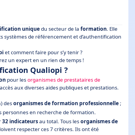
ification unique
du secteur de la
formation
. Elle
i ?
ents systèmes de référencement et d’authentification
on
pi
et comment faire pour s’y tenir ?
aux besoins
rez un expert en un rien de temps !
fication Qualiopi ?
apprentissage
ion
pour les
organismes de prestataires de
nt accès aux diverses aides publiques et prestations.
nel exemplaire
n) des
organismes de formation professionnelle
;
s feedbacks
des personnes en recherche de formation.
r
32 indicateurs
au total. Tous les
organismes de
doivent respecter ces 7 critères. Ils ont été