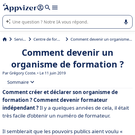
répondre (plusieurs lignes avec
shift + entrée
).
L'IA de Appvizer vous guide dans l'utilisation ou la sélection de
logiciel SaaS en entreprise.
Services
Centre de formation
Comment devenir un organisme de formation ?
Comment devenir un
organisme de formation ?
Par
Grégory Coste.
• Le 11 juin 2019
Sommaire
Comment créer et déclarer son organisme de
• Comment Hélène Desliens a créé son organisme de
formation ? Comment devenir formateur
formation
indépendant ?
Il y a quelques années de cela, il était
• Les logiciels dédiés à la gestion d’un centre de
très facile d’obtenir un numéro de formateur.
formation
• Le référencement des organismes de formation chez
Il semblerait que les pouvoirs publics aient voulu «