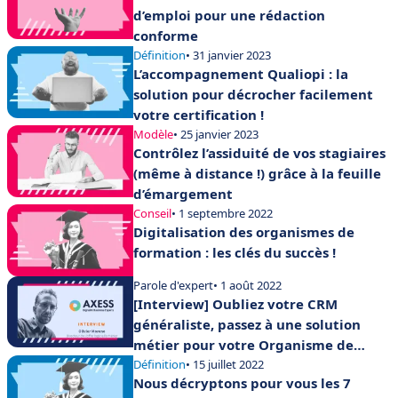
d’emploi pour une rédaction
conforme
Définition
• 31 janvier 2023
L’accompagnement Qualiopi : la
solution pour décrocher facilement
votre certification !
Modèle
• 25 janvier 2023
Contrôlez l’assiduité de vos stagiaires
(même à distance !) grâce à la feuille
d’émargement
Conseil
• 1 septembre 2022
Digitalisation des organismes de
formation : les clés du succès !
Parole d'expert
• 1 août 2022
[Interview] Oubliez votre CRM
généraliste, passez à une solution
métier pour votre Organisme de
formation !
Définition
• 15 juillet 2022
Nous décryptons pour vous les 7