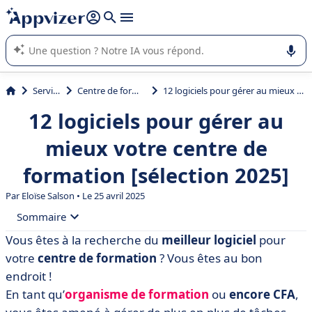
répondre (plusieurs lignes avec
shift + entrée
).
L'IA de Appvizer vous guide dans l'utilisation ou la sélection de
logiciel SaaS en entreprise.
Services
Centre de formation
12 logiciels pour gérer au mieux votre centre de formation [sélection 2025]
12 logiciels pour gérer au
mieux votre centre de
formation [sélection 2025]
Par Eloïse Salson • Le 25 avril 2025
Sommaire
Vous êtes à la recherche du
meilleur logiciel
pour
• Tableau comparatif des 12 meilleurs logiciels pour
votre
centre de formation
? Vous êtes au bon
organisme de formation en 2025
endroit !
• 360Learning
En tant qu’
organisme de formation
ou
encore CFA
,