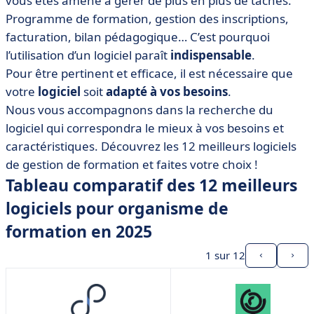
vous êtes amené à gérer de plus en plus de tâches.
• Argalis
Programme de formation, gestion des inscriptions,
• Dendreo
facturation, bilan pédagogique… C’est pourquoi
• Digiforma
l’utilisation d’un logiciel paraît
indispensable
.
• e-parcours
Pour être pertinent et efficace, il est nécessaire que
• GesCOF
votre
logiciel
soit
adapté à vos besoins
.
Nous vous accompagnons dans la recherche du
• iSpring Suite
logiciel qui correspondra le mieux à vos besoins et
• OF360
caractéristiques. Découvrez les 12 meilleurs logiciels
• OSCAR Campus
de gestion de formation et faites votre choix !
• PITCHBOY
Tableau comparatif des 12 meilleurs
• SC-Form
logiciels pour organisme de
• VisioFormation
formation en 2025
• Comment choisir votre logiciel formation ?
1
sur 12
• Nos critères de sélection
• Avez-vous trouvé votre bonheur ?