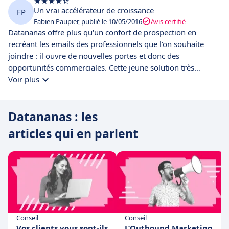
Un vrai accélérateur de croissance
FP
Fabien Paupier, publié le 10/05/2016
Avis certifié
Datananas offre plus qu'un confort de prospection en
recréant les emails des professionnels que l'on souhaite
joindre : il ouvre de nouvelles portes et donc des
opportunités commerciales. Cette jeune solution très
prometteuse met à la disposition de ses utilisateurs un
Voir plus
algorithme puissant qui ne nécessite aucune action de votre
part si ce n'est votre navigation normale sur les réseaux
Datananas : les
sociaux professionnels. L'extension gratuite pour votre
navigateur web s'installe rapidement et travaille ensuite
articles qui en parlent
pour vous.
Conseil
Conseil
Vos clients vous sont-ils
L’Outbound Marketing