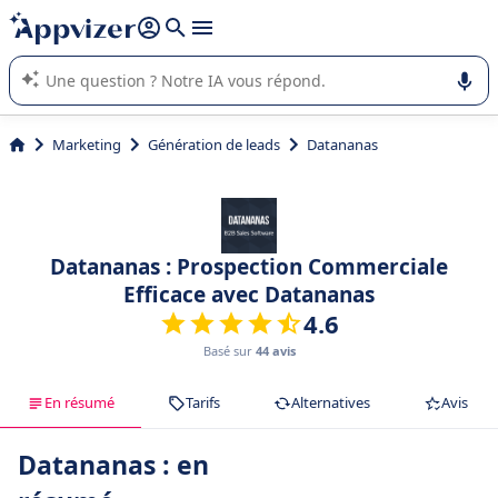
répondre (plusieurs lignes avec
shift + entrée
).
L'IA de Appvizer vous guide dans l'utilisation ou la sélection de
logiciel SaaS en entreprise.
Marketing
Génération de leads
Datananas
Datananas : Prospection Commerciale
Efficace avec Datananas
4.6
Basé sur
44 avis
En résumé
Tarifs
Alternatives
Avis
Datananas : en