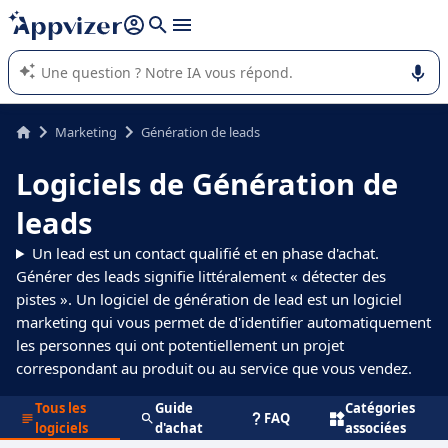
répondre (plusieurs lignes avec
shift + entrée
).
L'IA de Appvizer vous guide dans l'utilisation ou la sélection de
logiciel SaaS en entreprise.
Marketing
Génération de leads
Logiciels de Génération de
leads
Un lead est un contact qualifié et en phase d'achat.
Générer des leads signifie littéralement « détecter des
pistes ». Un logiciel de génération de lead est un logiciel
marketing qui vous permet de d'identifier automatiquement
les personnes qui ont potentiellement un projet
correspondant au produit ou au service que vous vendez.
Tous les
Guide
Catégories
FAQ
logiciels
d'achat
associées