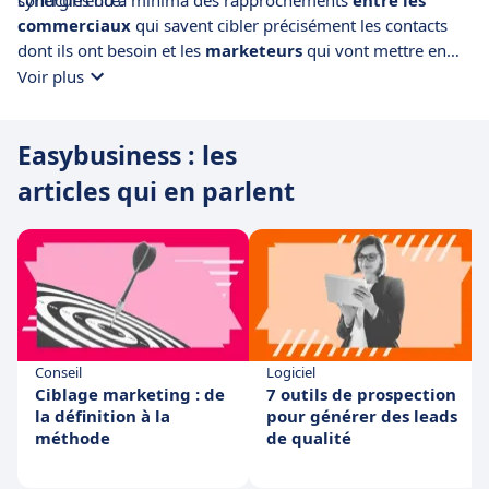
conucurrence.
synergies ou à minima des rapprochements
entre les
commerciaux
qui savent cibler précisément les contacts
dont ils ont besoin et les
marketeurs
qui vont mettre en
place les campagnes d'email marketing. Easybusiness est un
Voir plus
outil simple qui couvre efficacement les principales étapes
de l'entonnoir marketing.
Easybusiness : les
articles qui en parlent
Conseil
Logiciel
Ciblage marketing : de
7 outils de prospection
la définition à la
pour générer des leads
méthode
de qualité