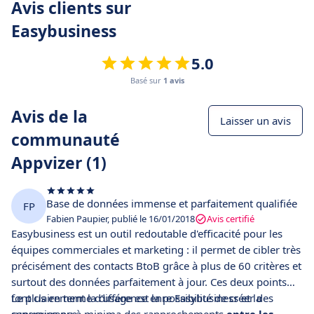
Avis clients sur
Easybusiness
5.0
Basé sur
1 avis
Avis de la
Laisser un avis
communauté
Appvizer (1)
Base de données immense et parfaitement qualifiée
FP
Fabien Paupier, publié le 16/01/2018
Avis certifié
Easybusiness est un outil redoutable d'efficacité pour les
équipes commerciales et marketing : il permet de cibler très
précisément des contacts BtoB grâce à plus de 60 critères et
surtout des données parfaitement à jour. Ces deux points
font clairement la différence enre Easybusiness et la
Le plus en terme d'usage est la possibilité de créer des