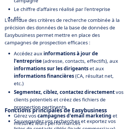
campagne
Le chiffre d'affaires réalisé par l'entreprise
etc.
L'étendue des critères de recherche combinée à la
précision des données de la base de données de
Easybusiness permet mettre en place des
campagnes de prospection efficaces :
Accédez aux
informations à jour de
l'entreprise
(adresse, contacts, effectifs), aux
informations sur les dirigeants
et aux
informations financières
(CA, résultat net,
etc.)
Segmentez, ciblez, contactez directement
vos
clients potentiels et créez des fichiers de
prospection pertinents
Fonctions principales de Easybusiness
Gérez vos
campagnes d'email marketing
et
Sauvegardez vos recherches et exportez vos
mesurez leurs performances
listes de contacts ciblés (leads commerciaux)