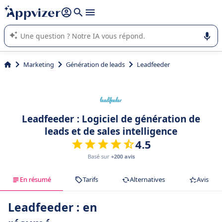
répondre (plusieurs lignes avec
shift + entrée
).
L'IA de Appvizer vous guide dans l'utilisation ou la sélection de
logiciel SaaS en entreprise.
Marketing
Génération de leads
Leadfeeder
Leadfeeder : Logiciel de génération de
leads et de sales intelligence
4.5
Basé sur
+200 avis
En résumé
Tarifs
Alternatives
Avis
Leadfeeder : en