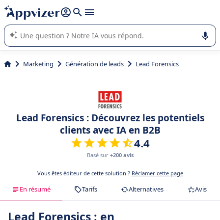
répondre (plusieurs lignes avec
shift + entrée
).
L'IA de Appvizer vous guide dans l'utilisation ou la sélection de
logiciel SaaS en entreprise.
Marketing
Génération de leads
Lead Forensics
Lead Forensics : Découvrez les potentiels
clients avec IA en B2B
4.4
Basé sur
+200 avis
Vous êtes éditeur de cette solution ?
Réclamer cette page
En résumé
Tarifs
Alternatives
Avis
Lead Forensics : en