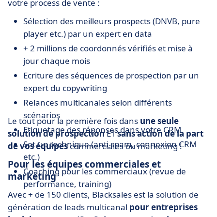
votre process de vente :
Sélection des meilleurs prospects (DNVB, pure
player etc.) par un expert en data
+ 2 millions de coordonnés vérifiés et mise à
jour chaque mois
Ecriture des séquences de prospection par un
expert du copywriting
Relances multicanales selon différents
scénarios
Le tout pour la première fois dans
une seule
Etiquetage des réponses dans votre CRM
solution de prospection
ET
sans action de la part
Set-up technique (anti spam, connexion CRM
de vos équipes
commerciales ou marketing !
etc.)
Pour les équipes commerciales et
Coaching pour les commerciaux (revue de
marketing
performance, training)
Avec + de 150 clients, Blacksales est la solution de
génération de leads multicanal
pour entreprises