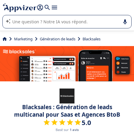
répondre (plusieurs lignes avec
shift + entrée
).
L'IA de Appvizer vous guide dans l'utilisation ou la sélection de
logiciel SaaS en entreprise.
Marketing
Génération de leads
Blacksales
Blacksales : Génération de leads
multicanal pour Saas et Agences BtoB
5.0
Basé sur
1 avis