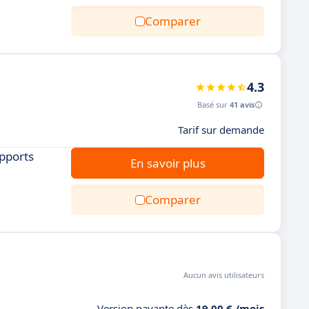
Comparer
4.3
Basé sur
41 avis
Tarif sur demande
apports
En savoir plus
Comparer
Aucun avis utilisateurs
Version payante dès
19,00 € /mois