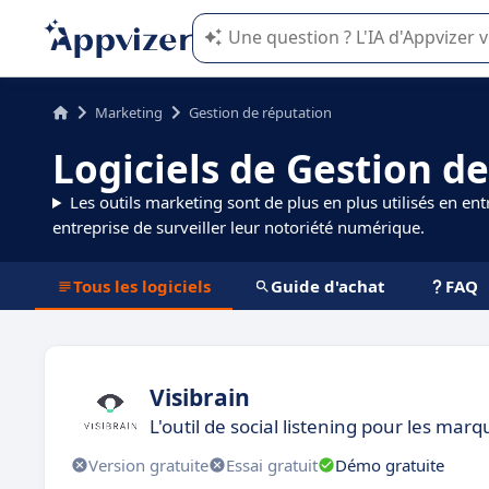
L'IA de Appvizer vous guide dans l'uti
Marketing
Gestion de réputation
Logiciels de Gestion d
Les outils marketing sont de plus en plus utilisés en ent
entreprise de surveiller leur notoriété numérique.
Tous les logiciels
Guide d'achat
FAQ
Visibrain
L'outil de social listening pour les marq
Version gratuite
Essai gratuit
Démo gratuite