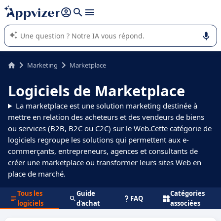
répondre (plusieurs lignes avec
shift + entrée
).
L'IA de Appvizer vous guide dans l'utilisation ou la sélection de
logiciel SaaS en entreprise.
Marketing
Marketplace
Logiciels de Marketplace
La marketplace est une solution marketing destinée à
mettre en relation des acheteurs et des vendeurs de biens
ou services (B2B, B2C ou C2C) sur le Web.Cette catégorie de
logiciels regroupe les solutions qui permettent aux e-
commerçants, entrepreneurs, agences et consultants de
créer une marketplace ou transformer leurs sites Web en
place de marché.
Tous les
Guide
Catégories
FAQ
logiciels
d'achat
associées