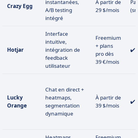
instantanées,
À partir de
Par
Crazy Egg
A/B testing
29 $/mois
(s
intégré
Interface
Freemium
intuitive,
+ plans
Hotjar
intégration de
✔️
pro dès
feedback
39 €/mois
utilisateur
Chat en direct +
Lucky
heatmaps,
À partir de
✔️
Orange
segmentation
39 $/mois
dynamique
Heatmaps,
Freemium