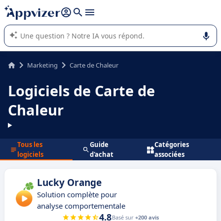
répondre (plusieurs lignes avec
shift + entrée
).
L'IA de Appvizer vous guide dans l'utilisation ou la sélection de
logiciel SaaS en entreprise.
Marketing
Carte de Chaleur
Logiciels de Carte de
Chaleur
Tous les
Guide
Catégories
logiciels
d'achat
associées
Lucky Orange
Solution complète pour
analyse comportementale
4.8
Basé sur
+200 avis