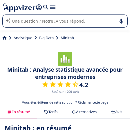
répondre (plusieurs lignes avec
shift + entrée
).
L'IA de Appvizer vous guide dans l'utilisation ou la sélection de
logiciel SaaS en entreprise.
Analytique
Big Data
Minitab
Minitab : Analyse statistique avancée pour
entreprises modernes
4.2
Basé sur
+200 avis
Vous êtes éditeur de cette solution ?
Réclamer cette page
En résumé
Tarifs
Alternatives
Avis
Minitab : en résumé