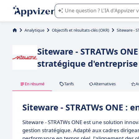
L'IA de Appvizer vous guide dans l'uti
Analytique
Objectifs et résultats-clés (OKR)
Siteware -
Siteware - STRATWs ONE 
stratégique d'entreprise
En résumé
Tarifs
Alternatives
A
Siteware - STRATWs ONE : e
Siteware - STRATWs ONE est une solution innov
gestion stratégique. Adapté aux cadres dirigeant
performance en temps réel, l'alignement des obje