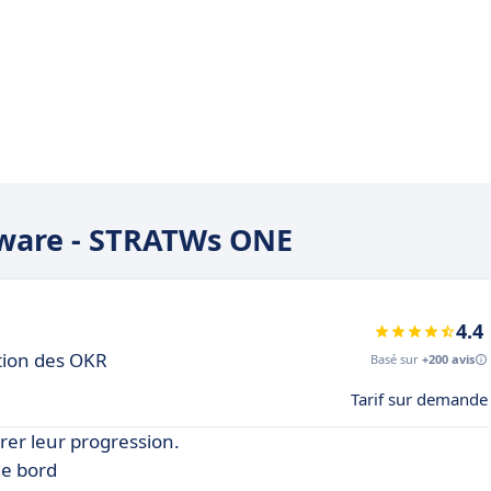
teware - STRATWs ONE
4.4
stion des OKR
Basé sur
+200 avis
Tarif sur demande
urer leur progression.
de bord