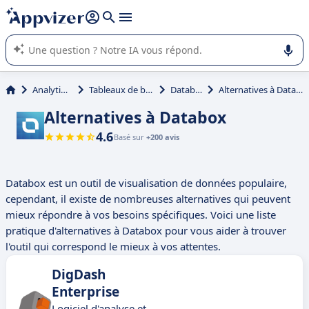
répondre (plusieurs lignes avec
shift + entrée
).
L'IA de Appvizer vous guide dans l'utilisation ou la sélection de
logiciel SaaS en entreprise.
Analytique
Tableaux de bord
Databox
Alternatives à Databox
Alternatives à Databox
4.6
Basé sur
+200 avis
Databox est un outil de visualisation de données populaire,
cependant, il existe de nombreuses alternatives qui peuvent
mieux répondre à vos besoins spécifiques. Voici une liste
pratique d'alternatives à Databox pour vous aider à trouver
l'outil qui correspond le mieux à vos attentes.
DigDash
Enterprise
Logiciel d'analyse et