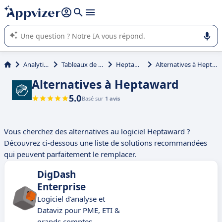
répondre (plusieurs lignes avec
shift + entrée
).
L'IA de Appvizer vous guide dans l'utilisation ou la sélection de
logiciel SaaS en entreprise.
Analytique
Tableaux de bord
Heptaward
Alternatives à Heptaward
Alternatives à Heptaward
5.0
Basé sur
1 avis
Vous cherchez des alternatives au logiciel Heptaward ?
Découvrez ci-dessous une liste de solutions recommandées
qui peuvent parfaitement le remplacer.
DigDash
Enterprise
Logiciel d'analyse et
Dataviz pour PME, ETI &
grands comptes