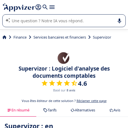
répondre (plusieurs lignes avec
shift + entrée
).
L'IA de Appvizer vous guide dans l'utilisation ou la sélection de
logiciel SaaS en entreprise.
Finance
Services bancaires et financiers
Supervizor
Supervizor : Logiciel d'analyse des
documents comptables
4.6
Basé sur
8 avis
Vous êtes éditeur de cette solution ?
Réclamer cette page
En résumé
Tarifs
Alternatives
Avis
Supervizor : en